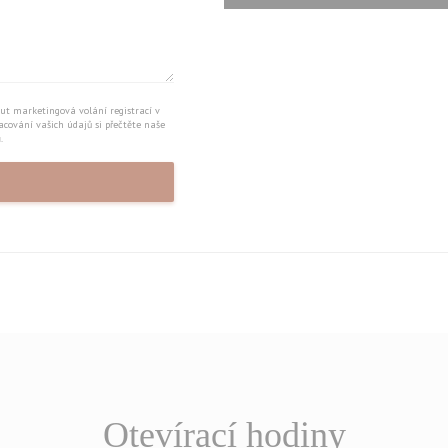
ut marketingová volání registrací v
racování vašich údajů si přečtěte naše
ů
.
Otevírací hodiny