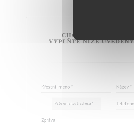
CHCETE NÁS KONTA
VYPLŇTE NÍŽE UVEDEN