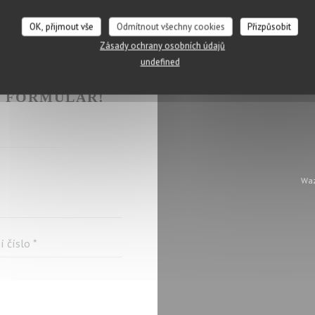
OK, přijmout vše
Odmítnout všechny cookies
Přizpůsobit
Zásady ochrany osobních údajů
undefined
KTOVAT ?
Ý FORMULÁŘ!
Waz