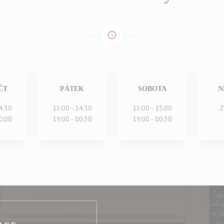
access_time
ČT
PÁTEK
SOBOTA
N
4:30
12:00 - 14:30
12:00 - 15:00
Z
0:00
19:00 - 00:30
19:00 - 00:30