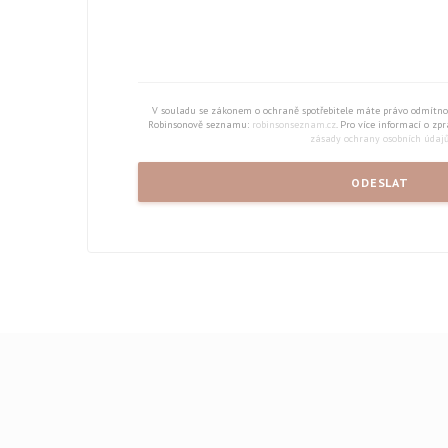
V souladu se zákonem o ochraně spotřebitele máte právo odmítno
Robinsonově seznamu:
robinsonseznam.cz
. Pro více informací o zp
zásady ochrany osobních údaj