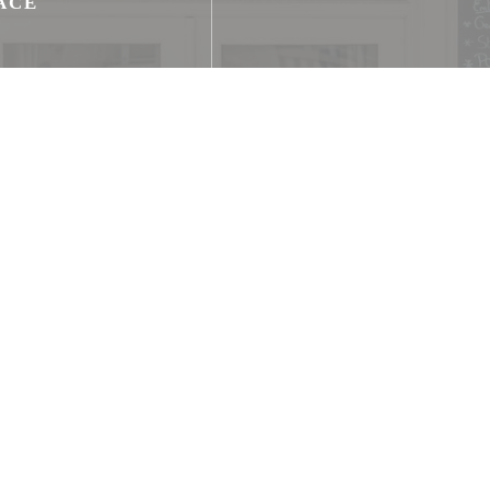
ACE
, fresh product,
ontact, Paiement Sans
t, Eurocard/Mastercard,
an Express