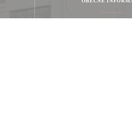
OBECNÉ INFORM
Kuchyně
Produits de saison, Cuisine Française 
Služby
Private Hire, , , WIFI
Platební metody
Ticket restaurant dématérialisé, Without c
ContactPaiement Sans Contact, Mobile paymen
Cash, Debit Card, Amex, Americ