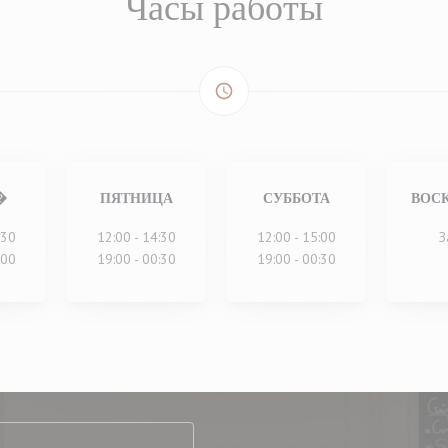
Часы работы
access_time
�
ПЯТНИЦА
СУББОТА
ВОС
:30
12:00 - 14:30
12:00 - 15:00
З
:00
19:00 - 00:30
19:00 - 00:30