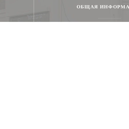
ОБЩАЯ ИНФОРМ
Кухня
Французская традиция, Местный продукт, Prod
Française , терруара, свежий прод
Тип заведения
Бистро
Услуги
Частный прокат, Доступ для инвалидов,
Способы оплаты
Ticket restaurant dématérialisé, Без контакта
Mobile payment, Eurocard / Mastercard,
Дебетовая карточка, Apple Pay, Amex,