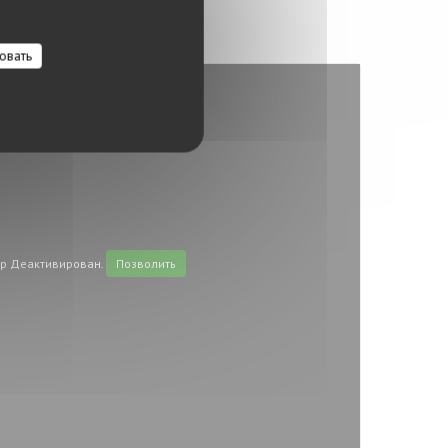
овать
p Деактивирован.
Позволить