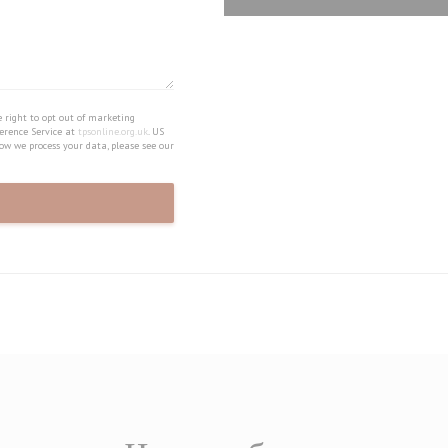
 right to opt out of marketing
erence Service at
tpsonline.org.uk
. US
ow we process your data, please see our