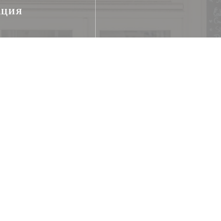
АЦИЯ
uits de saison, Cuisine
укт, домашний
 терраса, ВАЙ-ФАЙ
, Paiement Sans Contact,
 Денежные средства,
 American Express