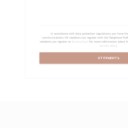
In accordance with data protection regulations, you have the
communications. UK residents can register with the Telephone Pref
residents can register at
donotcall.gov
. For more information about h
privacy policy
.